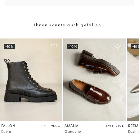
Ihnen könnte auch gefallen…
FALLON
AMALIA
REEM
159 €
265 €
129 €
215 €
Kaviar
Ganache
Kosmi