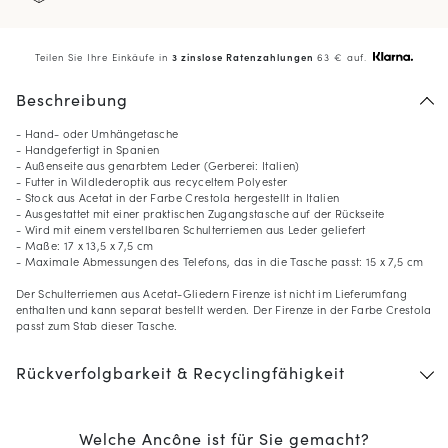
Teilen Sie Ihre Einkäufe in
3 zinslose Ratenzahlungen
63 € auf.
Beschreibung
- Hand- oder Umhängetasche
- Handgefertigt in Spanien
- Außenseite aus genarbtem Leder (Gerberei: Italien)
- Futter in Wildlederoptik aus recyceltem Polyester
- Stock aus Acetat in der Farbe Crestola hergestellt in Italien
- Ausgestattet mit einer praktischen Zugangstasche auf der Rückseite
- Wird mit einem verstellbaren Schulterriemen aus Leder geliefert
- Maße: 17 x 13,5 x 7,5 cm
- Maximale Abmessungen des Telefons, das in die Tasche passt: 15 x 7,5 cm
Der Schulterriemen aus Acetat-Gliedern Firenze ist nicht im Lieferumfang
enthalten und kann separat bestellt werden. Der Firenze in der Farbe Crestola
passt zum Stab dieser Tasche.
Rückverfolgbarkeit & Recyclingfähigkeit
Welche Ancône ist für Sie gemacht?