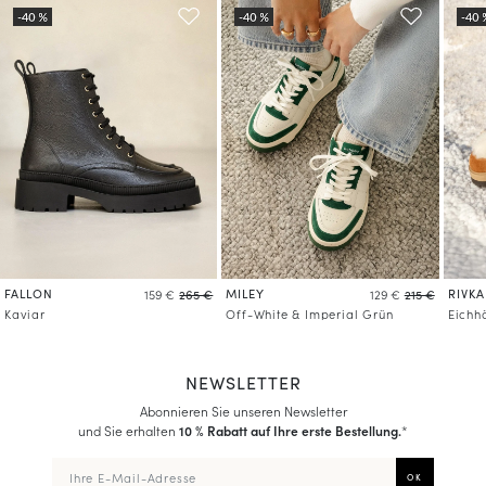
Mehr über die Verarbeitung Ihrer Daten und über Ihre Rechte erfahren
FALLON
MILEY
RIVKA
159 €
265 €
129 €
215 €
Kaviar
Off-White & Imperial Grün
Eichh
NEWSLETTER
Abonnieren Sie unseren Newsletter
und Sie erhalten
10 % Rabatt auf Ihre erste Bestellung.
*