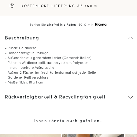
KOSTENLOSE LIEFERUNG AB 150 €
Zahlen Sie
zinsfrei in 3 Raten
150 € mit
Beschreibung
- Runde Geldbörse
- Handgefertigt in Portugal
- Außenseite aus genarbtem Leder (Gerberei: Italien)
- Futter in Wildlederoptik aus recyceltem Polyester
- Innen: 1 zentrale Münztasche
- Außen: 2 Fächer im Kreditkartenformat auf jeder Seite
- Goldener Reißverschluss
- Maße: 11,5 x 10 x 1 cm
10
% GESCHENKT*
Rückverfolgbarkeit & Recyclingfähigkeit
auf Ihre erste Bestellung,
wenn Sie den Newsletter abonnieren
(*) Ausgenommen sind reduzierte Produkte.
Nur gültig im aktuellen Lieferland (
Deutschland
).
Ihnen könnte auch gefallen…