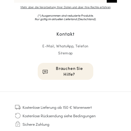
Mehr über die Verarbeitung Ihrer Daten und über Ihre Rechte erfahren
(*) Ausgenommen sind reduzierte Produkte.
Nur gültig im aktuellen Lieferland (
Deutschland
).
Kontakt
E-Mail, WhatsApp, Telefon
Sitemap
Brauchen Sie
Hilfe?
HOMME
Sneakers
Kostenlose Lieferung
ab 150 € Warenwert
Goodyear genäht
Kostenlose Rücksendung
siehe Bedingungen
Derbys & Richelieu
Sichere Zahlung
Richelieu-Herrenschuhe