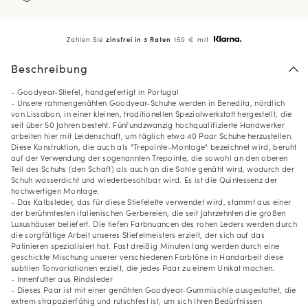
Zahlen Sie
zinsfrei in 3 Raten
150 € mit
Beschreibung
- Goodyear-Stiefel, handgefertigt in Portugal
- Unsere rahmengenähten Goodyear-Schuhe werden in Benedita, nördlich
von Lissabon, in einer kleinen, traditionellen Spezialwerkstatt hergestellt, die
seit über 50 Jahren besteht. Fünfundzwanzig hochqualifizierte Handwerker
arbeiten hier mit Leidenschaft, um täglich etwa 40 Paar Schuhe herzustellen.
Diese Konstruktion, die auch als "Trepointe-Montage" bezeichnet wird, beruht
auf der Verwendung der sogenannten Trepointe, die sowohl an den oberen
Teil des Schuhs (den Schaft) als auch an die Sohle genäht wird, wodurch der
Schuh wasserdicht und wiederbesohlbar wird. Es ist die Quintessenz der
hochwertigen Montage.
- Das Kalbsleder, das für diese Stiefelette verwendet wird, stammt aus einer
der berühmtesten italienischen Gerbereien, die seit Jahrzehnten die großen
Luxushäuser beliefert. Die tiefen Farbnuancen des rohen Leders werden durch
die sorgfältige Arbeit unseres Stiefelmeisters erzielt, der sich auf das
Patinieren spezialisiert hat. Fast dreißig Minuten lang werden durch eine
geschickte Mischung unserer verschiedenen Farbtöne in Handarbeit diese
subtilen Tonvariationen erzielt, die jedes Paar zu einem Unikat machen.
- Innenfutter aus Rindsleder
- Dieses Paar ist mit einer genähten Goodyear-Gummisohle ausgestattet, die
extrem strapazierfähig und rutschfest ist, um sich Ihren Bedürfnissen