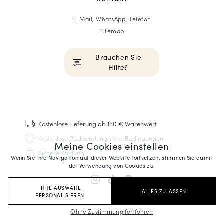
E-Mail, WhatsApp, Telefon
Sitemap
Brauchen Sie
Hilfe?
HOMME
Sneakers
Kostenlose Lieferung
ab 150 € Warenwert
Goodyear genäht
Kostenlose Rücksendung
siehe Bedingungen
Meine Cookies einstellen
Derbys & Richelieu
Sichere Zahlung
Richelieu-Herrenschuhe
Wenn Sie Ihre Navigation auf dieser Website fortsetzen, stimmen Sie damit
der Verwendung von Cookies zu.
Mokassins
Sandalen & Espadrilles
IHRE AUSWAHL
ALLES ZULASSEN
Business Taschen
PERSONALISIEREN
Weiße Sneaker für Herren
Ohne Zustimmung fortfahren