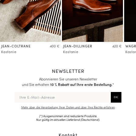
JEAN-COLTRANE
JEAN-DILLINGER
WAG
400 €
420 €
Kastanie
Kastanie
Kasta
NEWSLETTER
Abonnieren Sie unseren Newsletter
und Sie erhalten
10 % Rabatt auf Ihre erste Bestellung.
*
Mehr über die Verarbeitung Ihrer Daten und über Ihre Rechte erfahren
(*) Ausgenommen sind reduzierte Produkte.
Nur gültig im aktuellen Lieferland (
Deutschland
).
Kontakt