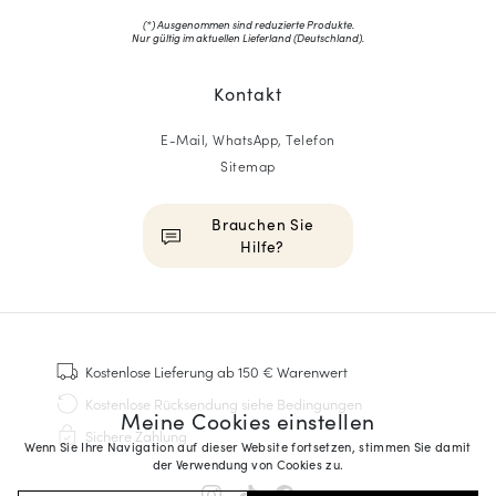
(*) Ausgenommen sind reduzierte Produkte.
Nur gültig im aktuellen Lieferland (
Deutschland
).
Kontakt
E-Mail, WhatsApp, Telefon
Sitemap
Brauchen Sie
Hilfe?
HOMME
Sneakers
Kostenlose Lieferung
ab 150 € Warenwert
Goodyear genäht
Kostenlose Rücksendung
siehe Bedingungen
Meine Cookies einstellen
Derbys & Richelieu
Sichere Zahlung
Richelieu-Herrenschuhe
Wenn Sie Ihre Navigation auf dieser Website fortsetzen, stimmen Sie damit
der Verwendung von Cookies zu.
Mokassins