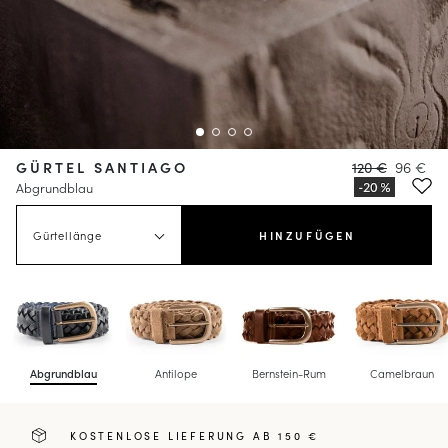
GÜRTEL SANTIAGO
120 €
96 €
Abgrundblau
Gürtellänge
HINZUFÜGEN
Abgrundblau
Antilope
Bernstein-Rum
Camelbraun
KOSTENLOSE LIEFERUNG AB 150 €