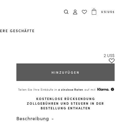
US
|
US$
ERE GESCHÄFTE
2 US$
HINZUFÜGEN
Teilen Sie Ihre Einkäufe in
4 zinslose Raten
auf mit
info
KOSTENLOSE RÜCKSENDUNG
ZOLLGEBÜHREN UND STEUERN IN DER
BESTELLUNG ENTHALTEN
Beschreibung