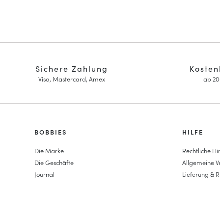
Sichere Zahlung
Kosten
Visa, Mastercard, Amex
ab 20
HOMME
BOBBIES
FEMME
HILFE
Sneakers
Sneakers
Die Marke
Rechtliche Hi
Goodyear genäht
Pumps & Mar
Die Geschäfte
Allgemeine 
Derbys & Richelieu
Damen Hochz
Journal
Lieferung & 
Richelieu-Herrenschuhe
Espadrilles m
Sitemap
Mokassins
Damen Mokas
Häufig gestel
Sandalen & Espadrilles
Damen-Derb
Business Taschen
Damen Plate