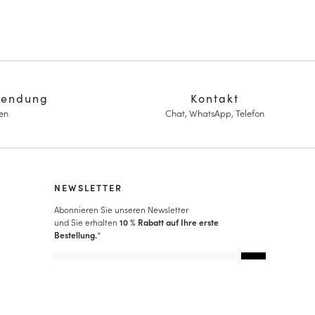
sendung
Kontakt
en
Chat, WhatsApp, Telefon
NEWSLETTER
Abonnieren Sie unseren Newsletter
und Sie erhalten
10 % Rabatt auf Ihre erste
Bestellung.
*
Mehr über die Verarbeitung Ihrer Daten und über Ihre Rechte
erfahren