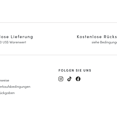
lose Lieferung
Kostenlose Rück
0 US$ Warenwert
siehe Bedingung
FOLGEN SIE UNS
nweise
y Janes
Verkaufsbedingungen
eitsschuhe
Rückgaben
it Keilabsatz
sins
lte Fragen
ys
au-Mokassins