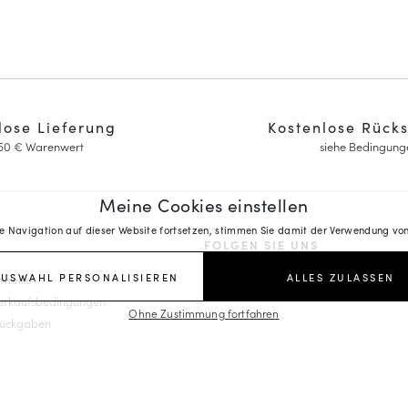
lose Lieferung
Kostenlose Rück
150 € Warenwert
siehe Bedingung
Meine Cookies einstellen
re Navigation auf dieser Website fortsetzen, stimmen Sie damit der Verwendung von
FOLGEN SIE UNS
AUSWAHL PERSONALISIEREN
ALLES ZULASSEN
nweise
y Janes
Verkaufsbedingungen
Ohne Zustimmung fortfahren
eitsschuhe
Rückgaben
it Keilabsatz
sins
lte Fragen
ys
au-Mokassins