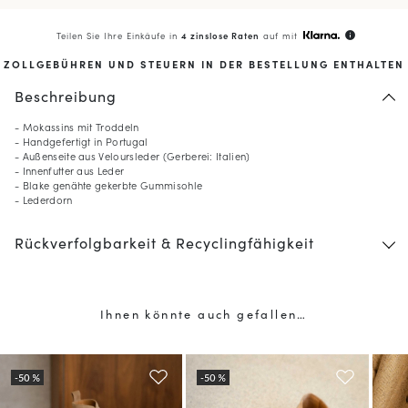
Teilen Sie Ihre Einkäufe in
4 zinslose Raten
auf mit
info
ZOLLGEBÜHREN UND STEUERN IN DER BESTELLUNG ENTHALTEN
Beschreibung
- Mokassins mit Troddeln
- Handgefertigt in Portugal
- Außenseite aus Veloursleder (Gerberei: Italien)
- Innenfutter aus Leder
- Blake genähte gekerbte Gummisohle
- Lederdorn
Rückverfolgbarkeit & Recyclingfähigkeit
10
% GESCHENKT*
auf Ihre erste Bestellung,
wenn Sie den Newsletter abonnieren
Ihnen könnte auch gefallen…
(*) Ausgenommen sind reduzierte Produkte.
Nur gültig im aktuellen Lieferland (
Vereinigte Staaten
).