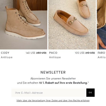
Mehr über die Verarbeitung Ihrer Daten und über Ihre Rechte erfahren
CODY
PACO
FARO
140 US$
280 US$
105 US$
210 US$
Antilope
Antilope
Antil
NEWSLETTER
Abonnieren Sie unseren Newsletter
und Sie erhalten
10 % Rabatt auf Ihre erste Bestellung.
*
Mehr über die Verarbeitung Ihrer Daten und über Ihre Rechte erfahren