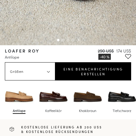
LOAFER ROY
290 US$
174 US$
Antilope
EINE BENACHRICHTIGUNG
Größen
ERSTELLEN
Antilope
Kaffeelikör
Khakibraun
Tiefschwarz
KOSTENLOSE LIEFERUNG AB 200 US$
& KOSTENLOSE RÜCKSENDUNGEN