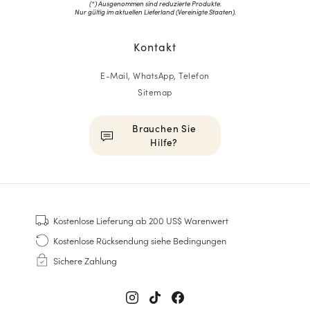
(*) Ausgenommen sind reduzierte Produkte.
Nur gültig im aktuellen Lieferland (
Vereinigte Staaten
).
Kontakt
E-Mail, WhatsApp, Telefon
Sitemap
Brauchen Sie
Hilfe?
HOMME
Sneakers
Kostenlose Lieferung
ab 200 US$ Warenwert
Goodyear genäht
Kostenlose Rücksendung
siehe Bedingungen
Derbys & Richelieu
Sichere Zahlung
Richelieu-Herrenschuhe
Mokassins
Sandalen & Espadrilles