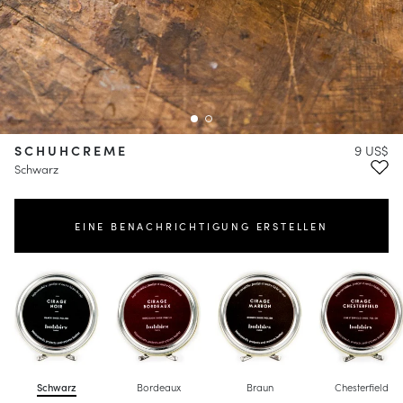
SCHUHCREME
9 US$
Schwarz
EINE BENACHRICHTIGUNG ERSTELLEN
Schwarz
Bordeaux
Braun
Chesterfield