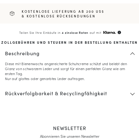
KOSTENLOSE LIEFERUNG AB 200 US$
& KOSTENLOSE RÜCKSENDUNGEN
Teilen Sie Ihre Einkäufe in
4 zinslose Raten
auf mit
info
ZOLLGEBÜHREN UND STEUERN IN DER BESTELLUNG ENTHALTEN
Beschreibung
Diese mit Bienenwachs angereicherte Schuhcreme schützt und belebt den
Glanz von schwarzem Leder und sorgt für einen perfekten Glanz wie am
ersten Tag.
Nur auf glattes oder genarbtes Leder auftragen.
Rückverfolgbarkeit & Recyclingfähigkeit
NEWSLETTER
Abonnieren Sie unseren Newsletter